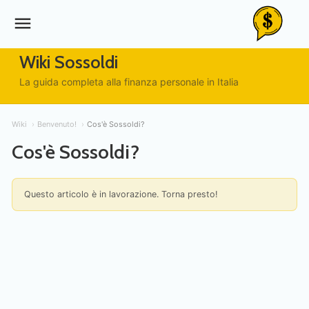
menu
Wiki Sossoldi
La guida completa alla finanza personale in Italia
Wiki
Benvenuto!
Cos'è Sossoldi?
Cos'è Sossoldi?
Questo articolo è in lavorazione. Torna presto!